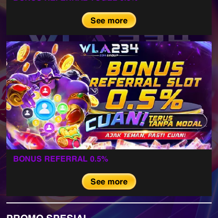
terjadi kecurangan.
- Syarat dan ketentuan promo ini dapat berubah sewaktu-
Komisi Referral Togel sebesar 0.5% dari turnover anggota
See more
waktu.
referensi Anda.
- Segala Keputusan WLA234 adalah mutlak dan tidak dapat
diganggu gugat.
Cara berpartisipasi dalam bisnis tanpa modal atau cuma-
cuma :
1. Daftar sebagai member di www.wla234.com
2. Setelah mendapatkan user Id, maka lakukan login dan
masuk ke menu REFERRAL
3. Di menu REFERRAL anda akan menemukan link sebagai
berikut : https://wla234/link.php?member=togeltest
4. Mulailah berpromosi menyebarkan link REFERRAL yang
anda dapatkan ke forum, website dan lainnya. setiap bet yang
dilakukan oleh member atau downline anda, maka anda akan
mendapatkan bonus sebesar 0,5%.
5. Downline yang anda dapatkan atau yang telah melakukan
registrasi dengan mengklik link yang anda sebarkan akan
BONUS REFERRAL 0.5%
dapat anda lihat di menu REFERRAL dan klik Anggota
REFERRAL
Komisi Referral sebesar 0.5% dari winlose anggota referensi
See more
6. Bonus anda juga dapat di cek melalui menu
Anda.
Bonus_Referral yang terdapat di menu REFERRAL.
7. Salam sukses dan selamat berusaha di peluang bisnis
Cara berpartisipasi dalam bisnis tanpa modal atau cuma-
tanpa modal.
cuma :
PROMO SPESIAL