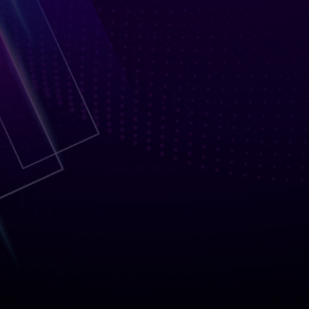
Nama
Perma
Perma
Nama Permainan
Permainan
inan
inan
Leprechaun's
10096
Royal Ace
10066
Fortune
Dragon Chi's
10083
10062
BlackJack 21
Quest 2
Piggy Bank Gold
Aztec: Gold
10084
10064
2
Temple
Pirate Treasure
10079
Zeustrike
10065
Hunt
10090
Zeustrike Xmas
10063
Cai Shen Fortune
Aztec: Bonus
Crazy Bounty:
10091
10060
Hunt 2 Xmas
Jackpot
10082
Fighting Bull
10058
Rush Hour Gold