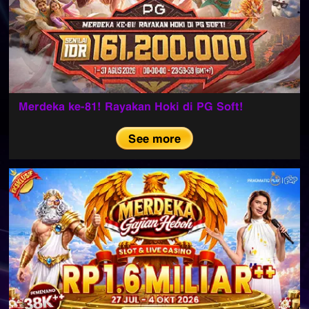
Semua hadiah akan dikreditkan dalam bentuk uang
tunai tanpa persyaratan taruhan.
- Madame Veyra
Tiap pemain hanya bisa memenangkan 1 hadiah
- Coin Craze: Supercharged
selama periode promosi.
Tidak ada persyaratan minimal taruhan.
- Temple of Eternal Titans
Pragmatic Play berhak meninjau aktivitas pemain untuk
mencegah terjadinya kecurangan. Jika ditemukan
- Panther Legacy
kecurangan, maka Pragmatic Play berhak
Merdeka ke-81! Rayakan Hoki di PG Soft!
membatalkan hadiah dari hasil kecurangan pemain
- Caishen Gold: Dragon Awakes - Monkey King: Path to
tersebut.
Treasure
Pragmatic Play berhak mengubah, menghentikan, atau
Terma & Syarat
See more
Cara Berpartisipasi:
membatalkan promosi kapan saja.
Silakan berpartisipasi dengan memainkan permainan
- Mainkan salah satu game yang berpartisipasi selama
https://pp88.asia/id/gates-of-olympus-pop-prize-drop-harian/
slot PG Soft apa saja. Permainan meja tidak termasuk
periode promosi.
dalam event ini.
- Selesaikan target taruhan yang ditentukan untuk membuka
Tidak ada pendaftaran yang diperlukan untuk mengikuti
Treasure Chest.
event ini. Pemain akan otomatis berpartisipasi dalam
event ketika memasang taruhan uang tunai pada
- Setiap Treasure Chest berisi hadiah yang dijamin.
permainan yang ditetapkan.
Hadiah untuk setiap imbalan Hujan Uang akan
- Semakin banyak target yang Anda selesaikan, semakin
dibagikan secara otomatis ke dompet PG pemain
banyak hadiah yang dapat Anda buka.
sebelum 12pm di sore hari berikutnya. Disarankan
kepada pemain untuk memperhatikan segala
- Pemain dapat melihat progres mereka langsung di dalam
perubahan pada saldo dompet PG mereka.
game.
Jika terjadi keadaan khusus, perusahaan berhak untuk