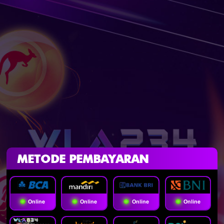
10068
Sugar Crush
10049
Firefly Hunter
Disco 777 Hold
10071
10048
Dark Ritual
and Win
10067
Piggy Bank Gold
10047
Hungry Slime
Squid Game 2
10069
10036
PUBG2
Mukunghwa
Maya: Elemental
10046
10034
Infinity Ocean
Totem
Dragon Chi's
Aztec: Bonus
10044
10022
METODE PEMBAYARAN
Quest
Hunt
Bunny to the
10041
Xmas Gift Delight
10028
Moon
Online
Online
Online
Online
10043
Cookie Hunter
10030
Genie Mystery