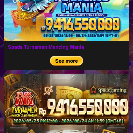
periode kampanye.
atau membatalkan promosi kapan saja.
5. Tidak ada taruhan minimum diperlukan dalam promosi ini.
2. Kampanye ini terdiri dari tiga acara, yaitu:
https://dailydropsandwins.org/tournament/eksklusif-merdeka-
6. Hadiah akan diberikan secara cash dan tidak dikenakan
gajian-heboh-turnamen-and-cash-drop/
persyaratan turnover.
Acara 1: Tantangan Taruhan – Putaran Gratis
7. Game yang terkualifikasi: Mahjong Wins Super Scatter,
Acara 2: Putaran Hari Pertandingan
Mahjong Wins 2, Gates of Olympus 1000, Gates of Olympus
Super Scatter, Gates of Olympus Xmas 1000, Gates of
Acara 3: Hujan Uang Tunai Pertandingan Besar
Olympus, Sugar Rush Super Scatter, Sugar Rush Xmas,
Spade Turnamen Mancing Mania
3.Acara 1 akan berlangsung dari 8/6/2026 00:00:00 hingga
Sugar Rush, Sugar Rush 1000, Sweet Bonanza 2500, Sweet
26/7/2026 23:59:59 (GMT+8), dan pembagian hadiah akan
Bonanza Super Scatter, Sweet Bonanza Xmas, Sweet
Syarat & Ketentuan
See more
dilaksanakan dalam TUJUH minggu sebagai berikut:
Bonanza, Sweet Bonanza 1000, Starlight Princess Super
Scatter, Starlight Princess Pachi, Starlight Christmas,
Minggu 1:
1. Jika seorang pemain muncul di lebih dari satu papan
8/6/2026 00:00:00 – 14/6/2026 23:59:59
Starlight Princess, Starlight Princess 1000, Gates of Gatot
peringkat, pemain tersebut akan dapat memenangkan lebih
(GMT+8)
Kaca Super Scatter, Gatot Kaca’s Fury, Gates of Gatot Kaca,
dari satu hadiah. Hadiah akan dikirim dalam kurun waktu 72
Minggu 2:
15/6/2026 00:00:00 – 21/6/2026 23:59:59
Gates of Gatot Kaca 1000, The Dog House – Dog or Alive,
jam setelah turnamen berakhir, silahkan periksa perubahan
(GMT+8)
The Dog House – Muttley Crew, The Dog House – Royal Hunt,
saldo di dompet Anda.
Minggu 3:
22/6/2026 00:00:00 – 28/6/2026 23:59:59
The Dog House Megaways, The Dog House Multihold, The
(GMT+8)
Dog House Megaways 1000, Zeus vs Hades – Gods of War,
2. Pemain dapat memeriksa peringkat, aturan dan
Minggu 4:
29/6/2026 00:00:00 – 5/7/2026 23:59:59
Zeus vs Hades – Gods of War 250 dan Sweet Rush Bonanza.
persyaratan acara di dalam ikon "Turnamen" yang tersedia di
(GMT+8)
game.
8. Jika ada dua atau lebih pemain dengan skor yang sama di
Minggu 5:
6/7/2026 00:00:00 – 12/7/2026 23:59:59
papan peringkat turnamen, pemain yang mencetak skor
3. Jika ada dua atau lebih pemain dengan skor kemenangan
(GMT+8)
pertama akan mendapatkan posisi yang lebih tinggi di papan
yang sama, pemain pertama yang meraih skor tersebut akan
Minggu 6:
13/7/2026 00:00:00 – 19/7/2026 23:59:59
peringkat.​
berada di posisi yang lebih tinggi di papan peringkat.
(GMT+8)