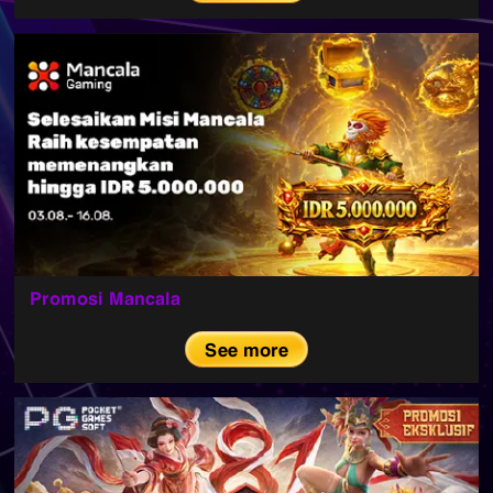
546,950 hadiah dengan total hadiah senilai Rp
akan dihitung.
untuk setiap pemain. Ketika pemain mencapai
69,489,750,000 akan diberikan mulai 3 Agustus 2026
kemenangan maximal, sisa chip gratis akan
12:00 hingga 28 September 2026 11:59 (WIB).
• Jika ada dua atau lebih pemain dengan turnover yang sama
dihanguskan.
Prize Drop akan berlangsung setiap hari mulai pukul
pada papan peringkat turnamen, pemain yang mencapainya
Pemain bisa memilih untuk memainkan chip gratis
12:00 hingga 11:59 keesokan harinya (WIB) selama
terlebih dahulu akan mendapatkan posisi yang lebih tinggi
sekarang lain waktu. Chip gratis hanya berlaku 3 hari
periode promosi:
setelah pemain mendapatkannya, setelah itu hadiah
Periode Promosi:
• Papan peringkat turnamen dibuat dalam pertandingan yang
akan hangus.
3-10 Agustus & 17 – 28 Sept: 21,150 pemenang
memenuhi syarat dan diperbarui secara real time.
Kemenangan dari chip gratis tidak memiliki persyaratan
harian, dengan hadiah senilai Rp 2,928,750,000 setiap
turnover.
LitePlay
•
berhak untuk meninjau aktivitas pemain secara
harinya.
Setiap pemain bisa memenangkan hadiah di fase 1 dan
10 Agustus – 17 Sept: 4,375 pemenang harian, dengan
menyeluruh untuk mengidentifikasi potensi penyalahgunaan
2.
guna memastikan permainan yang adil dalam Promosi
hadiah senilai Rp 441,375,000 setiap harinya.
Promosi ini hanya terbuka untuk pemain yang
Jaringan kami. Jika ditemukan penyalahgunaan, LitePlay
Untuk terkualifikasi, Pemain harus memasang taruhan
berdomisili di Indonesia, Bangladesh, dan Filipina.
berhak untuk membatalkan sejumlah uang yang dibayarkan
dengan uang asli pada permainan “Gates of Olympus
Pragmatic Play berhak untuk mengubah,
kepada pemain yang menang.
POP” atau “Sweet Bonanza POP” (mulai 21 Sep).
Promosi Mancala
menangguhkan atau membatalkan promosi kapan saja
Hadiah yang dimenangkan berupa freespin dan
dan tanpa pemberitahuan sebelumnya.
LitePlay
•
berhak untuk mengubah, menangguhkan, atau
diberikan dalam permainan yang dimenangkan sesuai
membatalkan promosi kapan saja dan tanpa pemberitahuan
Syarat & Ketentuan
dengan taruhan yang digunakan untuk memenangkan
See more
https://pp88.asia/color-game-bonanza-prize-drops/
sebelumnya.
hadiah tersebut. Jika taruhan yang menang melebihi
Bagian 1 – Treasure Chest Race Periode
Rp 16,500, maka akan diberikan free spin senilai Rp
16,500 per spin.
Promosi:
3–16 Agustus 2026
Pemain yang mendapatkan free spin bisa memilih
untuk memainkan sekarang atau lain waktu. Free spin
Game yang Berpartisipasi:
hanya berlaku 3 hari setelah pemain mendapatkannya,
setelah itu hadiah freespin akan hangus.
- Serengeti Sunrise