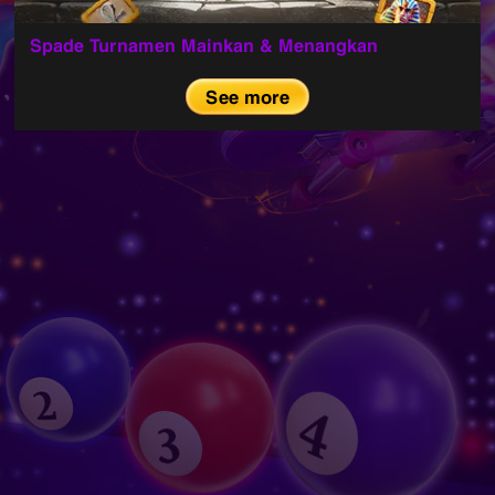
Minggu 7:
20/7/2026 00:00:00 – 26/7/2026 23:59:59
9. Papan peringkat turnamen akan diperbaharui di kualifikasi
4. Jika Spadegaming menemukan pemain yang
(GMT+8)
Spade Turnamen Mainkan & Menangkan
game secara langsung.
menggunakan metode curang/ tidak jujur, menipu,
mengintimidasi pemain / operator lain, atau
10. Pragmatic Play berhak meninjau aktivitas pemain secara
menyalahgunakan sistem untuk mempengaruhi hasil dari
Syarat & Ketentuan
4. Selama Acara 1, kampanye menawarkan ENAM tingkat
See more
menyeluruh untuk mengidentifikasi adanya potensi
turnamen. Spadegaming berhak untuk mendiskualifikasi
putaran gratis setiap minggu berdasarkan ketentuan
penyalahgunaan guna memastikan permainan yang adil
pemain atau sekelompok pemain tersebut.
1. Jika seorang pemain muncul di lebih dari satu papan
perputaran. Putaran gratis untuk setiap tingkat ditawarkan
dalam Promosi Jaringan kami. Jika ditemukan adanya
peringkat, maka pemain tersebut akan dapat memenangkan
dalam jumlah terbatas dan dibagikan berdasarkan prinsip
penyalahgunaan, Pragmatic Play berhak membatalkan
5. Spadegaming berhak mengubah syarat dan ketentuan
lebih dari satu hadiah. Hadiah akan dikirim dalam kurun waktu
siapa cepat dia dapat, tergantung ketersediaan. Nilai hadiah
jumlah berapapun yang telah dibayarkan kepada pemenang.
acara tanpa pemberitahuan sebelumnya.
72 jam setelah turnamen berakhir, silahkan periksa
dan kriteria kelayakan untuk setiap tingkat diperbarui setiap
perubahan saldo di dompet Anda.
minggu dan dirinci sebagai berikut:
11. Pragmatic Play berhak untuk mengubah, menangguhkan
https://spade-
atau membatalkan promosi kapan saja dan tanpa
event.com/enews/event/2026_Feb_Fishing_Frenzy_Tournam
2. Pemain dapat memeriksa peringkat, aturan dan
pemberitahuan sebelumnya.
ent/?lang=id-ID
Perput
Nilai
persyaratan acara di dalam ikon "Turnamen" yang tersedia di
Putar
Syarat
Penarik
Tin
aran
Mata
Putara
Penarik
game.
https://tipspragmaticplay.com/id/promotion/daily-wins-mega-
an
Perputar
an
gkat
Minimu
Uang
n
an Min
gacor/
Gratis
an (x)
Maks
3. Jika ada dua atau lebih pemain dengan skor kemenangan
m
Gratis
yang sama, pemain yang pertama kali meraih skor tersebut
akan berada di posisi yang lebih tinggi di papan peringkat.
1,688
IDR-
8.00
1
5
1.20
2x
0.01
4. Jika Spadegaming menemukan pemain yang
000
menggunakan metode curang/ tidak jujur, menipu,
mengintimidasi pemain / operator lain, atau
3,388
IDR-
0.01
15.00
menyalahgunakan sistem untuk mempengaruhi hasil dari
2
8
1.20
2x
000
turnamen maka Spadegaming berhak untuk mendiskualifikasi
pemain atau sekelompok pemain tersebut.