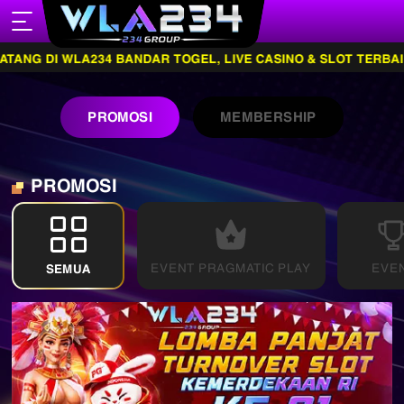
LA234 BANDAR TOGEL, LIVE CASINO & SLOT TERBAIK DAN TERP
PROMOSI
MEMBERSHIP
PROMOSI
SEMUA
EVENT PRAGMATIC PLAY
EVE